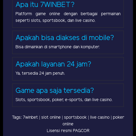
Apa itu 7WINBET?
Platform game online dengan berbagai permainan
seperti slots, sportsbook, dan live casino.
Apakah bisa diakses di mobile?
Bisa dimainkan di smartphone dan komputer.
Apakah layanan 24 jam?
Ya, tersedia 24 jam penuh.
Game apa saja tersedia?
Slots, sportsbook, poker, e-sports, dan live casino.
Tags: 7winbet | slot online | sportsbook | live casino | poker
online
Lisensi resmi PAGCOR