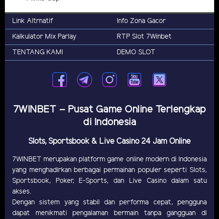
Link Altrnatif
Info Zona Gacor
Kalkulator Mix Parlay
RTP Slot 7Winbet
TENTANG KAMI
DEMO SLOT
7WINBET – Pusat Game Online Terlengkap
di Indonesia
Slots, Sportsbook & Live Casino 24 Jam Online
7WINBET merupakan platform game online modern di Indonesia
yang menghadirkan berbagai permainan populer seperti Slots,
Sportsbook, Poker, E-Sports, dan Live Casino dalam satu
akses.
Dengan sistem yang stabil dan performa cepat, pengguna
dapat menikmati pengalaman bermain tanpa gangguan di