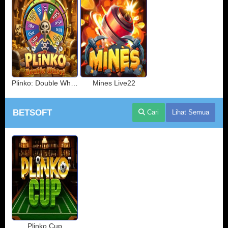
Plinko: Double Wheel Live22
Mines Live22
BETSOFT
Cari
Lihat Semua
Plinko Cup