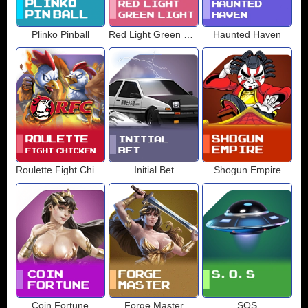
Plinko Pinball
Red Light Green Light
Haunted Haven
Roulette Fight Chicken
Initial Bet
Shogun Empire
Coin Fortune
Forge Master
SOS