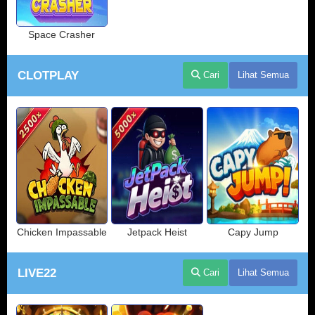
Space Crasher
CLOTPLAY
Cari
Lihat Semua
Chicken Impassable
Jetpack Heist
Capy Jump
LIVE22
Cari
Lihat Semua