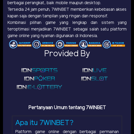
berbagai perangkat, baik mobile maupun desktop.
Tersedia 24 jam penuh, 7WINBET memberikan kebebasan akses
kapan saja dengan tampilan yang ringan dan responsif.
Kombinasi pilihan game yang lengkap dan sistem yang
teroptimasi menjadikan 7WINBET sebagai salah satu platform
game online yang nyaman digunakan di Indonesia.
Provided By
Pertanyaan Umum tentang 7WINBET
Apa itu 7WINBET?
Platform game online dengan berbagai permainan