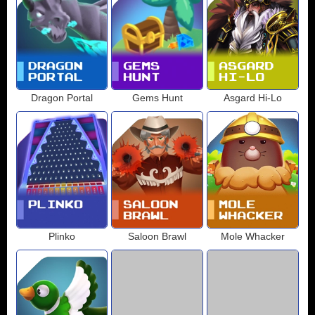
Dragon Portal
Gems Hunt
Asgard Hi-Lo
Plinko
Saloon Brawl
Mole Whacker