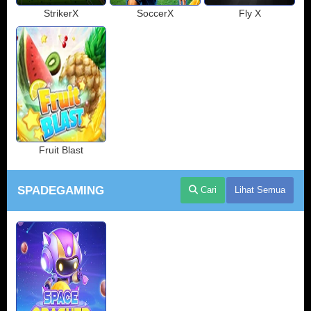
StrikerX
SoccerX
Fly X
Fruit Blast
SPADEGAMING
Cari
Lihat Semua