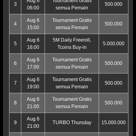
Aug 6
Tournament Gratis
3
500.000
06:00
semua Pemain
Aug 6
Tournament Gratis
4
500.000
15:00
semua Pemain
Aug 6
5M Daily Freeroll,
5
5.000.000
16:00
Tcoins Buy-in
Aug 6
Tournament Gratis
6
500.000
17:00
semua Pemain
Aug 6
Tournament Gratis
7
500.000
19:00
semua Pemain
Aug 6
Tournament Gratis
8
500.000
21:00
semua Pemain
Aug 6
9
TURBO Thursday
15.000.000
21:00